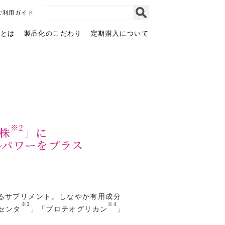
ご利用ガイド
タとは
製品化のこだわり
定期購入について
白
か
サ
モイ
慈
る
ミ
スト
が
ー
リペ
ト
る
サ
アマ
サ
ポ
スク
ミ
ー
ー
ト
※2
株
」に
ルパワーをプラス
るサプリメント。しなやか有用成分
※3
※4
センタ
」「プロテオグリカン
」