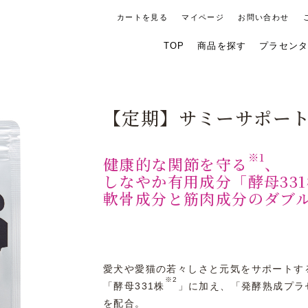
カートを見る
マイページ
お問い合わせ
TOP
商品を探す
プラセン
彩
彩
薬用 プ
フ
生
生
ラセン
ェ
ヘ
タホワ
ア
【定期】サミーサポー
ア
イトロ
レ
ケ
ーショ
デ
ア
ン
ィ
※1
健康的な関節を守る
、
ー
しなやか有用成分「酵母331
軟骨成分と筋肉成分のダブ
愛犬や愛猫の若々しさと元気をサポートす
※2
「酵母331株
」に加え、「発酵熟成プラ
を配合。