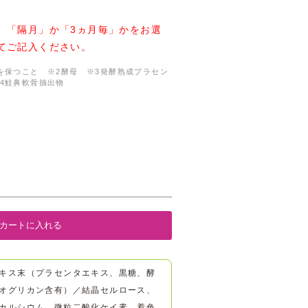
、「隔月」か「3ヵ月毎」かをお選
てご記入ください。
を保つこと ※2酵母 ※3発酵熟成プラセン
4鮭鼻軟骨抽出物
キス末（プラセンタエキス、黒糖、酵
オグリカン含有）／結晶セルロース、
カルシウム、微粒二酸化ケイ素、着色