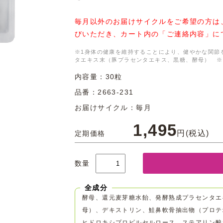
毎月以外のお届けサイクルをご希望の方は
びいただき、カート内の「ご連絡内容」に
※1身体の健康を維持することにより、健やかな関節
タエキス末（豚プラセンタエキス、黒糖、酵母） ※
内容量：30粒
品番：
2663-231
お届けサイクル：毎月
1,495
円(税込)
定期価格
数量
全成分
酵母、還元麦芽糖水飴、発酵熟成プラセンタエ
母）、デキストリン、鮭鼻軟骨抽出物（プロテ
ヒドロキシプロピルセルロース、ステアリン酸