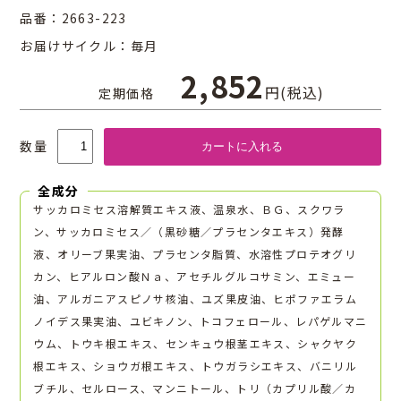
品番：
2663-223
お届けサイクル：毎月
2,852
円(税込)
定期価格
数量
全成分
サッカロミセス溶解質エキス液、温泉水、ＢＧ、スクワラ
ン、サッカロミセス／（黒砂糖／プラセンタエキス）発酵
液、オリーブ果実油、プラセンタ脂質、水溶性プロテオグリ
カン、ヒアルロン酸Ｎａ、アセチルグルコサミン、エミュー
油、アルガニアスピノサ核油、ユズ果皮油、ヒポファエラム
ノイデス果実油、ユビキノン、トコフェロール、レパゲルマニ
ウム、トウキ根エキス、センキュウ根茎エキス、シャクヤク
根エキス、ショウガ根エキス、トウガラシエキス、バニリル
ブチル、セルロース、マンニトール、トリ（カプリル酸／カ