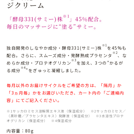
ジクリーム
※1
「酵母331(サミー)株
」45％配合。
毎日のマッサージに“塗る”サミー。
※1
独自開発のしなやか成分・酵母331(サミー)株
を45%も
※2
配合。さらに、スムーズ成分・発酵熟成プラセンタ
、な
※3
めらか成分・プロテオグリカン
を加え、3つの”かるが
※4
る成分
”をぎゅっと凝縮しました。
毎月以外のお届けサイクルをご希望の方は、「隔月」か
「3ヵ月毎」かをお選びいただき、カート内の「ご連絡内
容」にてご記入ください。
※1サッカロミセス溶解質エキス液（保湿成分） ※2サッカロミセス／
（黒砂糖／プラセンタエキス）発酵液（保湿成分） ※3水溶性プロテ
オグリカン（保湿成分） ※4保湿成分
内容量：80g