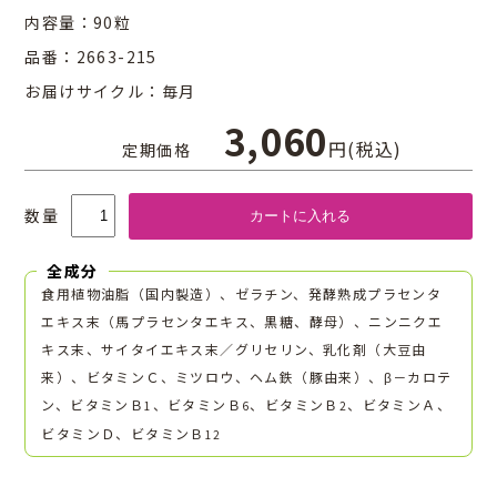
内容量：90粒
品番：
2663-215
お届けサイクル：毎月
3,060
円(税込)
定期価格
数量
全成分
食用植物油脂（国内製造）、ゼラチン、発酵熟成プラセンタ
エキス末（馬プラセンタエキス、黒糖、酵母）、ニンニクエ
キス末、サイタイエキス末／グリセリン、乳化剤（大豆由
来）、ビタミンＣ、ミツロウ、ヘム鉄（豚由来）、β－カロテ
ン、ビタミンＢ
、ビタミンＢ
、ビタミンＢ
、ビタミンＡ、
1
6
2
ビタミンＤ、ビタミンＢ
12