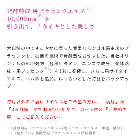
※1
発酵熟成 馬プラセンタエキス
※2
10,000mg
が
引き出す、イキイキとした美しさ
大自然の中ですこやかに育った貴重なモンゴル馬由来のプ
ラセンタを、独自の技術で発酵熟成させました。当社オリ
ジナルのVOP処方（各種ビタミン、ニンニク成分、発酵熟
※1
成・馬プラセンタ
）を1粒に凝縮し、さらに馬サイタイ
エキス、ヘム鉄を追加。はつらつとした毎日をバックアッ
プ。
毎月以外のお届けサイクルをご希望の方は、「隔月」か
「3ヵ月毎」かをお選びいただき、カート内の「ご連絡内
容」にてご記入ください。
※1発酵熟成プラセンタエキス末(馬プラセンタエキス、黒糖、酵母)
※2 3粒あたり。発酵熟成プラセンタエキス原料換算